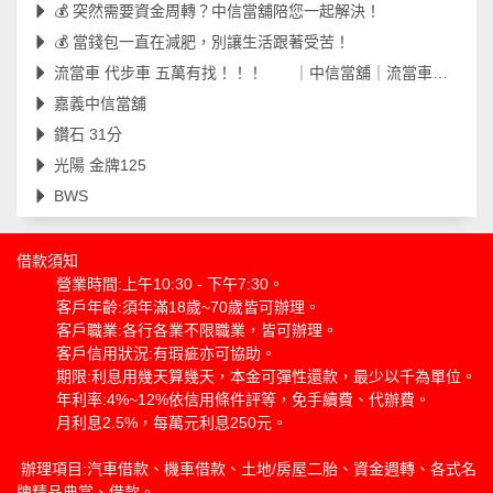
💰 突然需要資金周轉？中信當舖陪您一起解決！
💰 當錢包一直在減肥，別讓生活跟著受苦！
流當車 代步車 五萬有找！！！ ｜中信當舖｜流當車｜代步車｜工地車｜嘉義當舖｜
嘉義中信當舖
鑽石 31分
光陽 金牌125
BWS
借款須知
營業時間:上午10:30 - 下午7:30。
客戶年齡:須年滿18歲~70歲皆可辦理。
客戶職業:各行各業不限職業，皆可辦理。
客戶信用狀況:有瑕疵亦可協助。
期限:利息用幾天算幾天，本金可彈性還款，最少以千為單位。
年利率:4%~12%依信用條件評等，免手續費、代辦費。
月利息2.5%，每萬元利息250元。
辦理項目:汽車借款、機車借款、土地/房屋二胎、資金週轉、各式名
牌精品典當、借款。