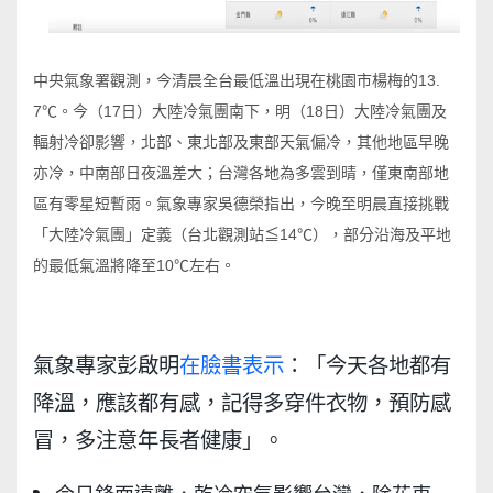
中央氣象署觀測，今清晨全台最低溫出現在桃園市楊梅的13.
7℃。今（17日）大陸冷氣團南下，明（18日）大陸冷氣團及
輻射冷卻影響，北部、東北部及東部天氣偏冷，其他地區早晚
亦冷，中南部日夜溫差大；台灣各地為多雲到晴，僅東南部地
區有零星短暫雨。氣象專家吳德榮指出，今晚至明晨直接挑戰
「大陸冷氣團」定義（台北觀測站≦14℃），部分沿海及平地
的最低氣溫將降至10℃左右。
氣象專家彭啟明
在臉書表示
：「今天各地都有
降溫，應該都有感，記得多穿件衣物，預防感
冒，多注意年長者健康」。
今日鋒面遠離，乾冷空氣影響台灣，除花東