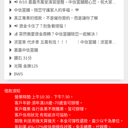
📢 8/10 嘉義市萬安演習提醒，中信當舖關心您，祝大家演習平安順利！
中信當舖，陪您守護家人的幸福。 💙
真正專業的借款，不是催你簽約，而是讓你了解
📢 資金卡住了？別急著煩惱！
💰 突然需要資金周轉？中信當舖陪您一起解決！
流當車 代步車 五萬有找！！！ ｜中信當舖｜流當車｜代步車｜工地車｜嘉義當舖｜
嘉義中信當舖
鑽石 31分
光陽 金牌125
BWS
借款須知
營業時間:上午10:30 - 下午7:30。
客戶年齡:須年滿18歲~70歲皆可辦理。
客戶職業:各行各業不限職業，皆可辦理。
客戶信用狀況:有瑕疵亦可協助。
期限:利息用幾天算幾天，本金可彈性還款，最少以千為單位。
年利率:4%~12%依信用條件評等，免手續費、代辦費。