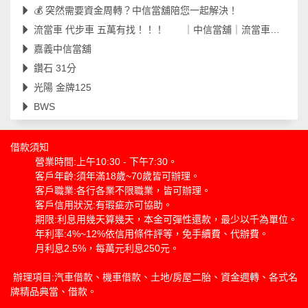
💰 突然需要資金周轉？中信當舖陪您一起解決！
流當車 代步車 五萬有找！！！ ｜中信當舖｜流當車｜代步車｜工地車｜嘉義當舖｜
嘉義中信當舖
鑽石 31分
光陽 金牌125
BWS
借款須知
營業時間:上午10:30 - 下午7:30。
客戶年齡:須年滿18歲~70歲皆可辦理。
客戶職業:各行各業不限職業，皆可辦理。
客戶信用狀況:有瑕疵亦可協助。
期限:利息用幾天算幾天，本金可彈性還款，最少以千為單位。
年利率:4%~12%依信用條件評等，免手續費、代辦費。
月利息2.5%，每萬元利息250元。
辦理項目:汽車借款、機車借款、土地/房屋二胎、資金週轉、各式名
牌精品典當、借款。