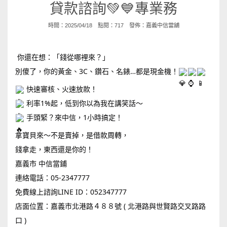
貸款諮詢💚💙專業務
時間：2025/04/18 點閱：717 發佈：
嘉義中信當舖
你還在想：「錢從哪裡來？」
別傻了，你的黃金、3C、鑽石、名錶…都是現金機！
快速審核、火速放款！
利率1%起，低到你以為我在講笑話～
手頭緊？來中信，1小時搞定！
拿寶貝來～不是賣掉，是借款周轉，
錢拿走，東西還是你的！
嘉義市 中信當鋪
連絡電話：05-2347777
免費線上諮詢LINE ID：052347777
店面位置：嘉義市北港路４８８號 ( 北港路與世賢路交叉路路
口 )