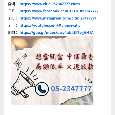
官網：
https://www.citic-052347777.com/
ＦＢ：
https://www.facebook.com/CITIC.052347777
ＩＧ：
https://www.instagram.com/citic_2347777/
ＹＴ：
https://youtube.com/@chiayi-citic
地圖：
https://goo.gl/maps/uwy1aUkKf5eijAH1A