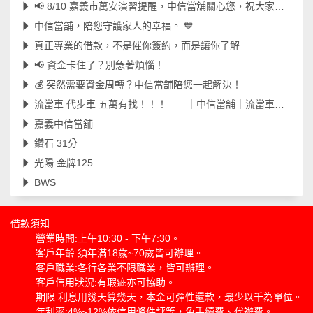
📢 8/10 嘉義市萬安演習提醒，中信當舖關心您，祝大家演習平安順利！
中信當舖，陪您守護家人的幸福。 💙
真正專業的借款，不是催你簽約，而是讓你了解
📢 資金卡住了？別急著煩惱！
💰 突然需要資金周轉？中信當舖陪您一起解決！
流當車 代步車 五萬有找！！！ ｜中信當舖｜流當車｜代步車｜工地車｜嘉義當舖｜
嘉義中信當舖
鑽石 31分
光陽 金牌125
BWS
借款須知
營業時間:上午10:30 - 下午7:30。
客戶年齡:須年滿18歲~70歲皆可辦理。
客戶職業:各行各業不限職業，皆可辦理。
客戶信用狀況:有瑕疵亦可協助。
期限:利息用幾天算幾天，本金可彈性還款，最少以千為單位。
年利率:4%~12%依信用條件評等，免手續費、代辦費。