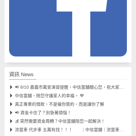
資訊 News
📢 8/10 嘉義市萬安演習提醒，中信當舖關心您，祝大家演習平安順利！
中信當舖，陪您守護家人的幸福。 💙
真正專業的借款，不是催你簽約，而是讓你了解
📢 資金卡住了？別急著煩惱！
💰 突然需要資金周轉？中信當舖陪您一起解決！
流當車 代步車 五萬有找！！！ ｜中信當舖｜流當車｜代步車｜工地車｜嘉義當舖｜