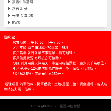
嘉義中信當舖
鑽石 31分
光陽 金牌125
BWS
借款須知
營業時間:上午10:30 - 下午7:30。
客戶年齡:須年滿18歲~70歲皆可辦理。
客戶職業:各行各業不限職業，皆可辦理。
客戶信用狀況:有瑕疵亦可協助。
期限:利息用幾天算幾天，本金可彈性還款，最少以千為單位。
年利率:4%~12%依信用條件評等，免手續費、代辦費。
月利息2.5%，每萬元利息250元。
辦理項目:汽車借款、機車借款、土地/房屋二胎、資金週轉、各式名
牌精品典當、借款。
Copyright © 2026
嘉義中信當舖