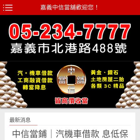
嘉義中信當舖歡迎您！
最新消息
中信當鋪｜汽機車借款 息低保