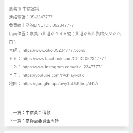
嘉義市 中信當鋪
連絡電話：05-2347777
免費線上諮詢LINE ID：052347777
店面位置：嘉義市北港路４８８號 ( 北港路與世賢路交叉路路
口 )
官網： https://www.citic-052347777.com/
ＦＢ： https://www.facebook.com/CITIC.052347777
ＩＧ： https://www.instagram.com/citic_2347777/
ＹＴ： https://youtube.com/@chiayi-citic
地圖： https://goo.gl/maps/uwy1aUkKf5eijAH1A
上一篇：
中信黃金借款
下一篇：
當你需要資金周轉