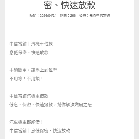
密、快速放款
時間：2026/04/14 點閱：266 發佈：
嘉義中信當舖
中信當鋪｜汽機車借款
息低保密、快速放款
手續簡單，錢馬上到位💸
不用等！不用煩！
中信當鋪汽機車借款
低息、保密、快速撥款，幫你解決燃眉之急
汽車機車都能借！
中信當鋪｜息低保密、快速放款