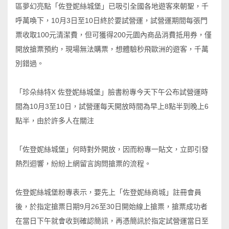
區夢幻亮點「佐登妮絲城堡」已吸引全國各地遊客來朝聖，千
呼萬喚下，10月3日至10日終於要試營運，試營運期間每張門
票收取100元清潔費，但可獲得200元園內商品消費抵用券，僅
開放搶票預約，現場無法購票，想體驗秒飛歐洲的遊客，千萬
別錯過。
「珍朵絲特X 佐登妮絲城堡」臉書粉專今天下午公布試營運時
間為10月3至10日，試營運每天開放時間為早上8點半到晚上6
點半，由於許多人在關注
「佐登妮絲城堡」何時對外開放，因而粉專一貼文，立即引發
熱烈迴響，紛紛上網留言詢問搶票的流程。
佐登妮絲城堡粉專表示，要先上「佐登妮絲商城」註冊會員
後，於指定搶票日期9月26至30日開始線上搶票，搶票成功者
在當日下午就會收到確認簡訊，再憑簡訊於指定試營運當日至