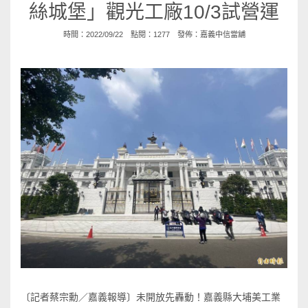
絲城堡」觀光工廠10/3試營運
時間：2022/09/22 點閱：1277 發佈：
嘉義中信當舖
〔記者蔡宗勳／嘉義報導〕未開放先轟動！嘉義縣大埔美工業