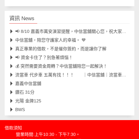
資訊 News
📢 8/10 嘉義市萬安演習提醒，中信當舖關心您，祝大家演習平安順利！
中信當舖，陪您守護家人的幸福。 💙
真正專業的借款，不是催你簽約，而是讓你了解
📢 資金卡住了？別急著煩惱！
💰 突然需要資金周轉？中信當舖陪您一起解決！
流當車 代步車 五萬有找！！！ ｜中信當舖｜流當車｜代步車｜工地車｜嘉義當舖｜
嘉義中信當舖
鑽石 31分
光陽 金牌125
BWS
借款須知
營業時間:上午10:30 - 下午7:30。