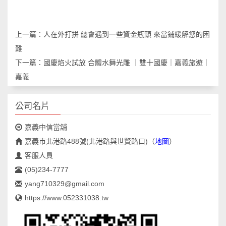
上一篇：
人在外打拼 總會遇到一些資金瓶頸 來當鋪緩解您的困
難
下一篇：
國慶焰火試放 合體水舞光雕 ｜雙十國慶｜嘉義旅遊｜
嘉義
公司名片
嘉義中信當舖
嘉義市北港路488號(北港路與世賢路口)
（
地圖
）
客服人員
(05)234-7777
yang710329@gmail.com
https://www.052331038.tw