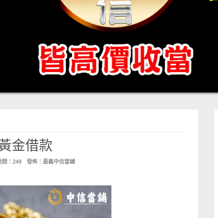
黃金借款
 點閱：249 發佈：
嘉義中信當舖