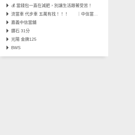
💰 當錢包一直在減肥，別讓生活跟著受苦！
流當車 代步車 五萬有找！！！ ｜中信當舖｜流當車｜代步車｜工地車｜嘉義當舖｜
嘉義中信當舖
鑽石 31分
光陽 金牌125
BWS