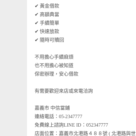
✔ 黃金借款
✔ 高額典當
✔ 手續簡單
✔ 快速放款
✔ 隨時可贖回
不用擔心手續麻煩
也不用擔心被知道
保密辦理，安心借款
有需要歡迎來店或來電洽詢
嘉義市 中信當鋪
連絡電話：05-2347777
免費線上諮詢LINE ID：052347777
店面位置：嘉義市北港路４８８號 ( 北港路與世