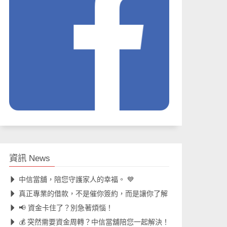
資訊 News
中信當舖，陪您守護家人的幸福。 💙
真正專業的借款，不是催你簽約，而是讓你了解
📢 資金卡住了？別急著煩惱！
💰 突然需要資金周轉？中信當舖陪您一起解決！