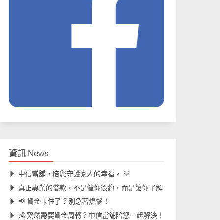
資訊 News
中信當舖，陪您守護家人的幸福。 💙
真正專業的借款，不是催你簽約，而是讓你了解
📢 資金卡住了？別急著煩惱！
💰 突然需要資金周轉？中信當舖陪您一起解決！