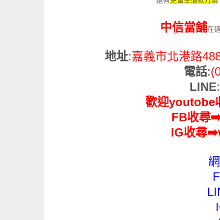
還有
免留車借款方案
中信當舖
在
地址
:
嘉義市北港路48
電話
:
(
LINE
:
歡迎youtob
FB收尋
➡
IG收尋
➡️
網
L