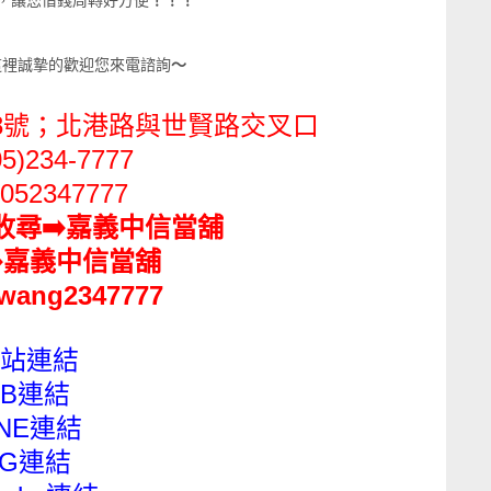
，讓您借錢周轉好方便
！！！
這裡誠摯的歡迎您來電諮詢
～
8號；北港路與世賢路交叉口
05)234-7777
052347777
e收尋
➡️
嘉義中信當舖
️
嘉義中信當舖
wang2347777
站連結
FB連結
INE連結
IG連結