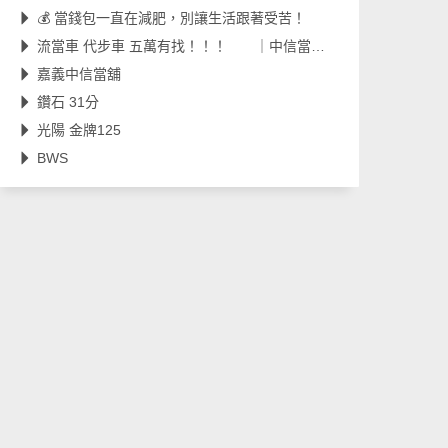
💰 當錢包一直在減肥，別讓生活跟著受苦！
流當車 代步車 五萬有找！！！ ｜中信當舖｜流當車｜代步車｜工地車｜嘉義當舖｜
嘉義中信當舖
鑽石 31分
光陽 金牌125
BWS