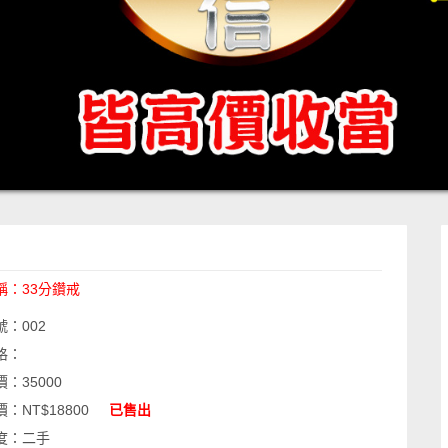
稱：
33分鑽戒
號：
002
格：
價：
35000
價：
NT$18800
已售出
度：
二手